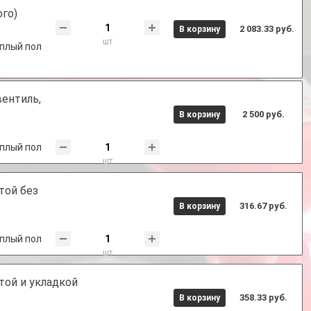
го)
2 083.33 руб.
В корзину
шт
плый пол
вентиль,
2 500 руб.
В корзину
плый пол
шт
той без
316.67 руб.
В корзину
плый пол
шт
той и укладкой
358.33 руб.
В корзину