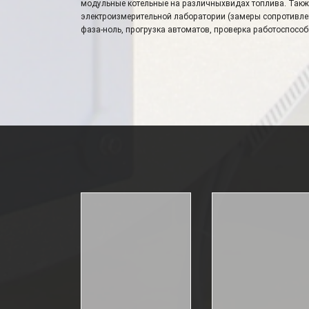
модульные котельные на различныхвидах топлива. Также
электроизмерительной лаборатории (замеры сопротивлен
фаза-ноль, прогрузка автоматов, проверка работоспособ