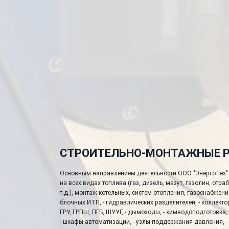
СТРОИТЕЛЬНО-МОНТАЖНЫЕ 
Основным направлением деятельности ООО "ЭнергоТех" 
на всех видах топлива (газ, дизель, мазут, газолин, отр
т.д.), монтаж котельных, систем отопления, газоснабжен
блочных ИТП, - гидравлических разделителей, - коллектор
ГРУ, ГРПШ, ПГБ, ШУУГ, - дымоходы, - химводоподготовка,
- шкафы автоматизации, - узлы поддержания давления, - 