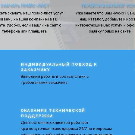
СКАЧАТЬ ПРАЙС-ЛИСТ
ПЕРЕЙТИ В КАТАЛОГ УСЛ
ете скачать наш прайс-лист услуг
Уже знаете что Вам нужно? Зай
ываемых нашей компанией в PDF
наш каталог, добавьте к кор
е. Удобно, если зашли на сайт с
интересующие Вас услуги и оф
телефона или планшета.
заявку прямо на сайте.
ИНДИВИДУАЛЬНЫЙ ПОДХОД К
ЗАКАЗЧИКУ
Выполним работы в соответствии с
требованиями заказчика
ОКАЗАНИЕ ТЕХНИЧЕСКОЙ
ПОДДЕРЖКИ
Для постоянных клиентов работает
круглосуточная техподдержка 24/7 по вопросам
связанных с работой котельных, а так же примет