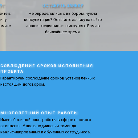
УГ
ОСТАВИТЬ ЗАЯВКУ
дите в
Не определились с выбором, нужна
зину
консультация? Оставьте заявку на сайте
ормите
и наши специалисты свяжутся с Вами в
ближайшее время.
СОБЛЮДЕНИЕ СРОКОВ ИСПОЛНЕНИЯ
ПРОЕКТА
Гарантируем соблюдение сроков установленных
настоящим договором.
МНОГОЛЕТНИЙ ОПЫТ РАБОТЫ
Имеет большой опыт работы в сфере газового
отопления. У нас в подчинении команда
квалифицированных и обученных сотрудников.